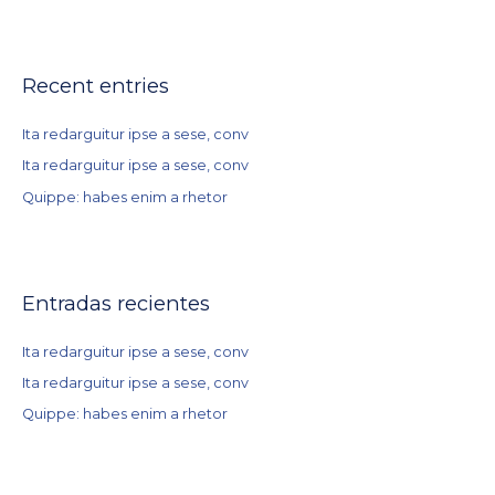
u
r
s
:
c
Recent entries
a
r
Ita redarguitur ipse a sese, conv
p
Ita redarguitur ipse a sese, conv
o
r
Quippe: habes enim a rhetor
:
Entradas recientes
Ita redarguitur ipse a sese, conv
Ita redarguitur ipse a sese, conv
Quippe: habes enim a rhetor