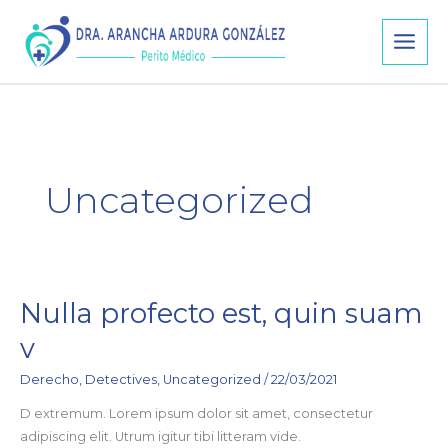
Ir
al
contenido
Uncategorized
Nulla profecto est, quin suam
Nulla
profecto
v
est,
quin
Derecho
,
Detectives
,
Uncategorized
/
22/03/2021
suam
D extremum. Lorem ipsum dolor sit amet, consectetur
v
adipiscing elit. Utrum igitur tibi litteram vide.