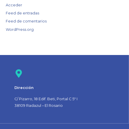
Acceder
Feed de entradas
Feed de comentarios
WordPress.org
Dirección
C/ Pizarro, 18 Edif. Beti, Portal C 5º I
38109 Radazul – El Rosario