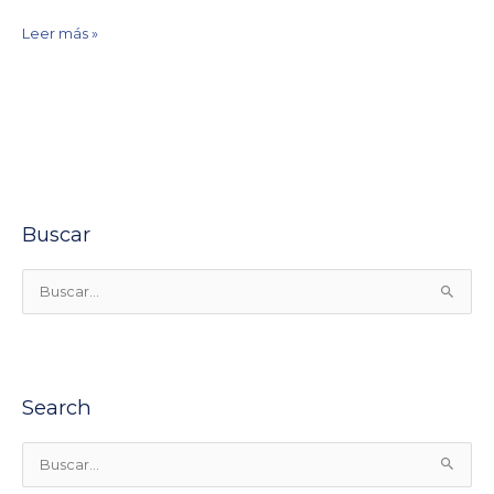
Leer más »
Buscar
B
u
s
c
Search
a
r
p
B
o